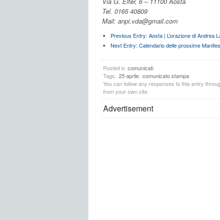
Via G. Elter, 6 – 11100 Aosta
Tel. 0165 40809
Mail: anpi.vda@gmail.com
Previous Entry:
Aosta | L’orazione di Andrea La
Next Entry:
Calendario delle prossime Manifes
Posted in
comunicati
Tags:
25 aprile
comunicato stampa
You can follow any responses to this entry throu
from your own site.
Advertisement