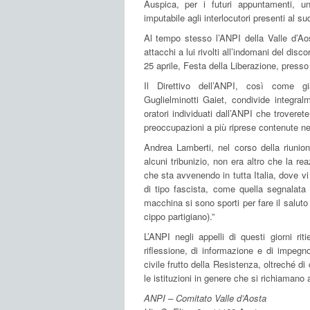
Auspica, per i futuri appuntamenti, u
imputabile agli interlocutori presenti al su
Al tempo stesso l’ANPI della Valle d’Ao
attacchi a lui rivolti all’indomani del disc
25 aprile, Festa della Liberazione, presso
Il Direttivo dell’ANPI, così come gi
Guglielminotti Gaiet, condivide integral
oratori individuati dall’ANPI che troverete
preoccupazioni a più riprese contenute ne
Andrea Lamberti, nel corso della riunion
alcuni tribunizio, non era altro che la re
che sta avvenendo in tutta Italia, dove vi 
di tipo fascista, come quella segnalat
macchina si sono sporti per fare il saluto
cippo partigiano).”
L’ANPI negli appelli di questi giorni r
riflessione, di informazione e di impegno
civile frutto della Resistenza, oltreché di 
le istituzioni in genere che si richiamano a
ANPI – Comitato Valle d’Aosta