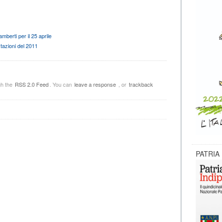
mberti per il 25 aprile
tazioni del 2011
gh the
RSS 2.0 Feed
. You can
leave a response
, or
trackback
PATRIA