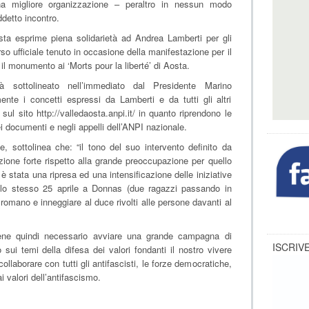
na migliore organizzazione – peraltro in nessun modo
ddetto incontro.
sta esprime piena solidarietà ad Andrea Lamberti per gli
orso ufficiale tenuto in occasione della manifestazione per il
 il monumento ai ‘Morts pour la liberté’ di Aosta.
à sottolineato nell’immediato dal Presidente Marino
mente i concetti espressi da Lamberti e da tutti gli altri
 sul sito http://valledaosta.anpi.it/ in quanto riprendono le
i documenti e negli appelli dell’ANPI nazionale.
e, sottolinea che: “il tono del suo intervento definito da
azione forte rispetto alla grande preoccupazione per quello
è stata una ripresa ed una intensificazione delle iniziative
a lo stesso 25 aprile a Donnas (due ragazzi passando in
 romano e inneggiare al duce rivolti alle persone davanti al
itiene quindi necessario avviare una grande campagna di
ISCRIVE
 sui temi della difesa dei valori fondanti il nostro vivere
collaborare con tutti gli antifascisti, le forze democratiche,
i valori dell’antifascismo.