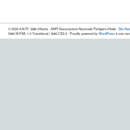
© 2026 A.N.P.I. Valle d'Aosta - ANPI Associazione Nazionale Partigiani d'Italia ·
Sito Naz
Valid XHTML 1.0 Transitional | Valid CSS 3 · Proudly powered by
WordPress
e una vers