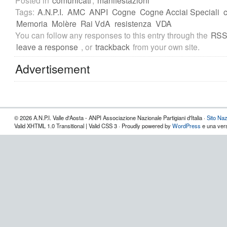
Posted in
comunicati
,
manifestazioni
Tags:
A.N.P.I.
AMC
ANPI
Cogne
Cogne Acciai Speciali
Memoria
Molère
Rai VdA
resistenza
VDA
You can follow any responses to this entry through the
RSS
leave a response
, or
trackback
from your own site.
Advertisement
© 2026 A.N.P.I. Valle d'Aosta - ANPI Associazione Nazionale Partigiani d'Italia ·
Sito Naz
Valid XHTML 1.0 Transitional | Valid CSS 3 · Proudly powered by
WordPress
e una vers