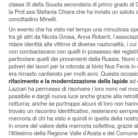
classe 3I della Scuola secondaria di primo grado di 
la Prof.ssa Stefania Chiara che ha inviato un saluto a
concittadino Minelli.
Un evento che ha visto nel tempo una minuziosa oper
tra gli altri da Nicola Grosa, Anna Roberti, l’associa
ridare identità alle vittime di diverse nazionalità, i cu
non combaciavano con quelli in possesso dei registri
particolare quelli dei provenienti dalla Russia. Nomi c
polveri dei lavori per la rotonda al bivio Nus Fenis i
era rimasto cantierato per molti anni. Questa occasio
rifacimento e la modernizzazione della lapide
ad 
Lazzari ha permesso di riscrivere i loro nomi nel mod
possibile e dargli nuova luce anche grazie alla retro
notturna; anche se purtroppo alcuni di loro non han
trovato un riscontro identificativo, resteranno sempre
memoria di chi ha visto e quindi in quella della nost
in onore del valore della memoria collettiva, grazie a
l’80esimo della Regione Valle d’Aosta e del Comune 