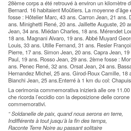
28ème corps a été retrouvé à environ un kilomètre du
Bernard. 16 habitaient Moûtiers. La moyenne d’âge 
fosse : Hôtelier Marc, 43 ans. Carron Jean, 21 ans. D
ans. Minighetti René, 20 ans. Jaillette Auguste, 20 
Jean, 34 ans. Miédan Charles, 18 ans. Mérendet Lou
18 ans. Magnani Alvaro, 19 ans. Abbé Muyard Georg
Louis, 33 ans. Utille Fernand, 31 ans. Resler Françoi
Pierre, 17 ans. Simon Jean, 20 ans. Capra Jean, 19
Paul, 19 ans. Rosso Jean, 29 ans. 2ème fosse : Mor
ans. Penec René, 32 ans. Orsat Jean, 24 ans. Bassa
Hernandez Michel, 25 ans. Girod-Roux Camille, 18 a
Bianchi Jean, 25 ans.Enterré à 1 km du col: Chapuis
La cerimonia commemorativa inizierà alle ore 11.00 
che ricorda l’eccidio con la deposizione delle corone 
commemorativi.
“ Soldanelle de paix, quand nous serons en terre,
Indifférents à tout jusqu’à la fin des temps,
Raconte Terre Noire au passant solitaire