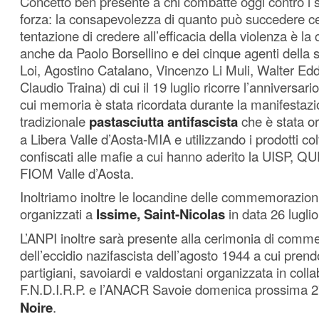
Concetto ben presente a chi combatte oggi contro i s
forza: la consapevolezza di quanto può succedere c
tentazione di credere all’efficacia della violenza è la
anche da Paolo Borsellino e dei cinque agenti della
Loi, Agostino Catalano, Vincenzo Li Muli, Walter Ed
Claudio Traina) di cui il 19 luglio ricorre l’anniversari
cui memoria è stata ricordata durante la manifestazio
tradizionale
pastasciutta antifascista
che è stata o
a Libera Valle d’Aosta-MIA e utilizzando i prodotti colt
confiscati alle mafie a cui hanno aderito la UISP, 
FIOM Valle d’Aosta.
Inoltriamo inoltre le locandine delle commemorazion
organizzati a
Issime, Saint-Nicolas
in data 26 lugli
L’ANPI inoltre sarà presente alla cerimonia di com
dell’eccidio nazifascista dell’agosto 1944 a cui prend
partigiani, savoiardi e valdostani organizzata in coll
F.N.D.I.R.P. e l’ANACR Savoie domenica prossima 2
Noire
.