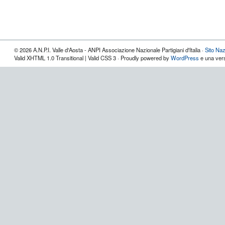
© 2026 A.N.P.I. Valle d'Aosta - ANPI Associazione Nazionale Partigiani d'Italia ·
Sito Naz
Valid XHTML 1.0 Transitional | Valid CSS 3 · Proudly powered by
WordPress
e una vers