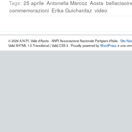
Tags:
25 aprile
Antonella Marcoz
Aosta
bellaciaoi
commemorazioni
Erika Guichardaz
video
© 2026 A.N.P.I. Valle d'Aosta - ANPI Associazione Nazionale Partigiani d'Italia ·
Sito Naz
Valid XHTML 1.0 Transitional | Valid CSS 3 · Proudly powered by
WordPress
e una vers