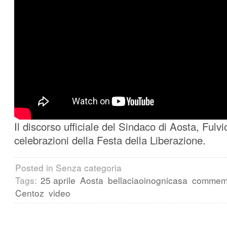
Il discorso ufficiale del Sindaco di Aosta, Fulv
celebrazioni della Festa della Liberazione.
Posted in Senza categoria
Tags:
25 aprile
Aosta
bellaciaoinognicasa
commemo
Centoz
video