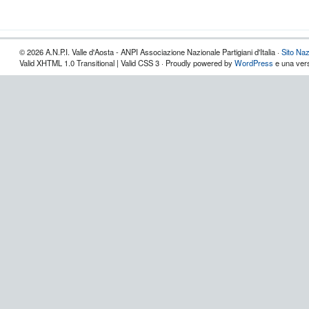
© 2026 A.N.P.I. Valle d'Aosta - ANPI Associazione Nazionale Partigiani d'Italia ·
Sito Naz
Valid XHTML 1.0 Transitional | Valid CSS 3 · Proudly powered by
WordPress
e una vers