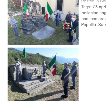
Posted in Se
Tags:
25 apri
bellaciaoino
commemoraz
Pepellin
Sar