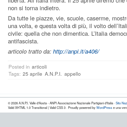
libertà. All’Italia intera. Il 25 aprile diremo ch
non si torna indietro.
Da tutte le piazze, vie, scuole, caserme, mos
una volta, e questa volta di più, il volto dell’Ital
civile: quella che non dimentica. L’Italia democ
antifascista.
articolo tratto da:
http://anpi.it/a406/
Posted in
articoli
Tags:
25 aprile
A.N.P.I.
appello
© 2026 A.N.P.I. Valle d'Aosta - ANPI Associazione Nazionale Partigiani d'Italia ·
Sito Naz
Valid XHTML 1.0 Transitional | Valid CSS 3 · Proudly powered by
WordPress
e una vers