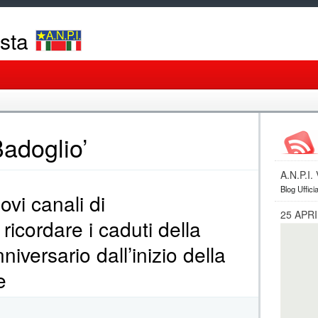
osta
adoglio’
A.N.P.I
Blog Ufficia
vi canali di
25 APRI
icordare i caduti della
iversario dall’inizio della
e