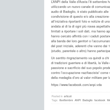
L’ANPI della Valle d’Aosta l’8 settembre ha
utilizzando un nuovo canale di comunicazi
audio di Badoglio, è stato pubblicato alle
condivisione di questo e/o alla creazione d
all’iniziativa riportanti foto e notizie di u
andata al di la di ogni più rosea aspettat
limitati a riportare i soli dati, ma hanno a
hanno cercato affinità con i caduti postando
alla banda dei loro genitori o l’accumunanz
del post iniziale, aderenti che vanno dai 1
(studio, parentele o altro) hanno partecipa
Un sentito ringraziamento va quindi a chi 
di tradizioni guerriere e di libertà, la Vall
passione e sacrificio del suo popolo prod
contro l’occupazione nazifascista” come 
della medaglia d’oro al valor militare per l
https://www.facebook.com/anpi.vda
Posted in
articoli
Tags:
8settembre
ANPI
Badoglio
facebook
Me