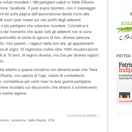
 voluto ricordare i 186 partigiani caduti in Valle d’Aosta
one: facebook. Il post sopra riportato, con il messaggio
 19.42 sulla pagina dell’associazione dando inizio alla
i nuovi post messi sui vari profili degli aderenti
no o più partigiani che volevano ricordare. L’iniziativa è
iva dal momento che quasi tutti gli aderenti non si sono
pprofondito le storie di ognuno di loro, diverse persone
 i loro parenti, i ragazzi della loro età, gli appartenenti
a di orgini. Si registrano inoltre oltre 1000 visualizzazioni
6 ai 70 anni, di regioni diverse, ma che per diverse ragioni
PATRIA
to.
ha aderito a questa iniziativa non dimenticando che “fiera
e d’Aosta, con perizia di Capi, valore di combattenti,
e, combatteva per venti mesi la dura guerra partigiana
viene ricordato sul documento che attesta il conferimento
a nostra regione.
su
Commenti disabilitati
»
L’ANPI
moria
resistenza
Valle d'Aosta
VDA
VDA
usa