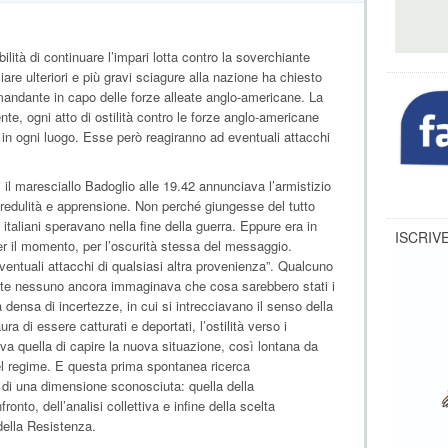
bilità di continuare l’impari lotta contro la soverchiante
iare ulteriori e più gravi sciagure alla nazione ha chiesto
andante in capo delle forze alleate anglo-americane. La
e, ogni atto di ostilità contro le forze anglo-americane
 in ogni luogo. Esse però reagiranno ad eventuali attacchi
il maresciallo Badoglio alle 19.42 annunciava l’armistizio
credulità e apprensione. Non perché giungesse del tutto
 italiani speravano nella fine della guerra. Eppure era in
ISCRIVE
r il momento, per l’oscurità stessa del messaggio.
eventuali attacchi di qualsiasi altra provenienza”. Qualcuno
nte nessuno ancora immaginava che cosa sarebbero stati i
densa di incertezze, in cui si intrecciavano il senso della
 paura di essere catturati e deportati, l’ostilità verso i
va quella di capire la nuova situazione, così lontana da
el regime. E questa prima spontanea ricerca
 di una dimensione sconosciuta: quella della
onto, dell’analisi collettiva e infine della scelta
della Resistenza.