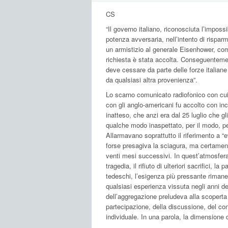
CS
“Il governo italiano, riconosciuta l’impossi
potenza avversaria, nell’intento di risparm
un armistizio al generale Eisenhower, com
richiesta è stata accolta. Conseguentement
deve cessare da parte delle forze italiane
da qualsiasi altra provenienza”.
Lo scarno comunicato radiofonico con cui 
con gli anglo-americani fu accolto con in
inatteso, che anzi era dal 25 luglio che gli
qualche modo inaspettato, per il modo, pe
Allarmavano soprattutto il riferimento a “
forse presagiva la sciagura, ma certame
venti mesi successivi. In quest’atmosfera 
tragedia, il rifiuto di ulteriori sacrifici, la
tedeschi, l’esigenza più pressante rimane
qualsiasi esperienza vissuta negli anni d
dell’aggregazione preludeva alla scoperta
partecipazione, della discussione, del confr
individuale. In una parola, la dimensione 