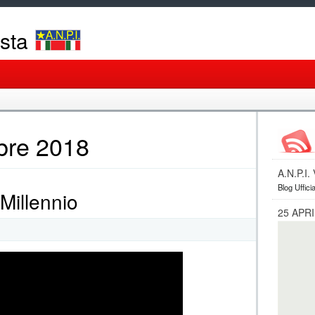
osta
obre 2018
A.N.P.I
Blog Ufficia
Millennio
25 APRI