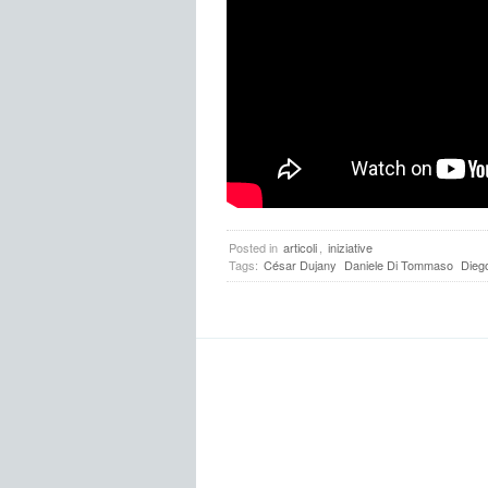
Posted in
articoli
,
iniziative
Tags:
César Dujany
Daniele Di Tommaso
Dieg