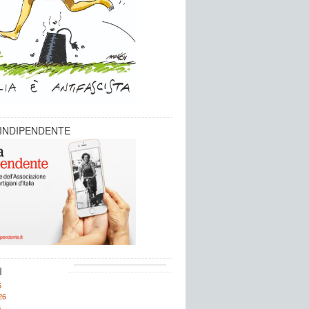
 INDIPENDENTE
I
6
26
6