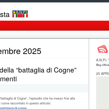
osta
vembre 2025
A.N.P.I
Blog Ufficia
lla “battaglia di Cogne”
25 APRI
amenti
battaglia di Cogne”, l’episodio che ha messo fine alla
4 come raccontato in questo articolo:
-partigiana-di-cogne
.