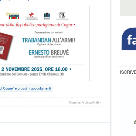
ISCRIVE
di Cogne” e prossimi appuntamenti
su
Commenti disabilitati
»
Commemorazione
della
“battaglia
di
Cogne”
e
prossimi