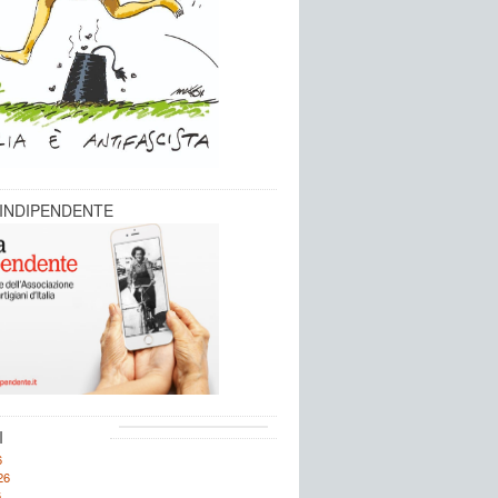
 INDIPENDENTE
I
6
26
6