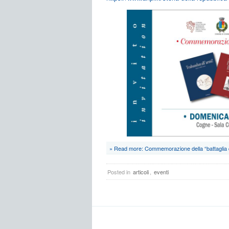
» Read more: Commemorazione della “battaglia 
Posted in
articoli
,
eventi