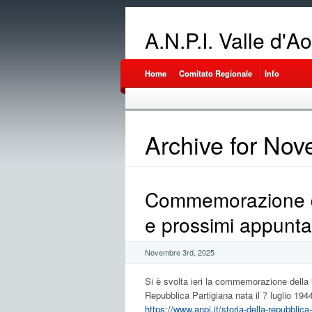
A.N.P.I. Valle d'A
Home
Comitato Regionale
Info
Archive for No
Commemorazione de
e prossimi appunt
Novembre 3rd, 2025
Si è svolta ieri la commemorazione della “
Repubblica Partigiana nata il 7 luglio 194
https://www.anpi.it/storia-della-repubblica