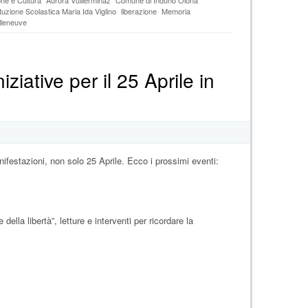
e
ituzione Scolastica Maria Ida Viglino
liberazione
Memoria
i
lleneuve
caduti
del
16
ottobre”
iziative per il 25 Aprile in
–
Villeneuve
ifestazioni, non solo 25 Aprile. Ecco i prossimi eventi:
ella libertà”, letture e interventi per ricordare la