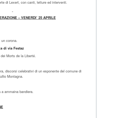
te di Lexert, con canti, letture ed interventi.
ERAZIONE – VENERDI’ 25 APRILE
 un corona.
a di via Festaz
ei Morts de la Liberté.
a, discorsi celebrativi di un esponente del comune di
Tullio Montagna.
a a ammaina bandiera.
NE