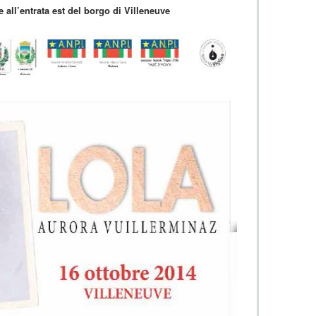
combattimenti
e all’entrata est del borgo di Villeneuve
dalla
101^
Brigata
Marmore