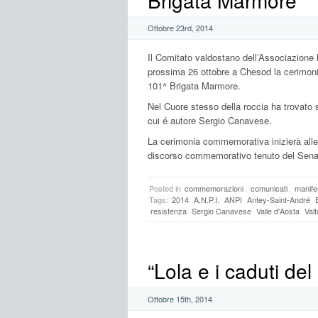
Ottobre 23rd, 2014
Il Comitato valdostano dell’Associazione 
prossima 26 ottobre a Chesod la cerimon
101^ Brigata Marmore.
Nel Cuore stesso della roccia ha trovato 
cui é autore Sergio Canavese.
La cerimonia commemorativa inizierà alle 
discorso commemorativo tenuto del Sena
Posted in
commemorazioni
,
comunicati
,
manife
Tags:
2014
A.N.P.I.
ANPI
Antey-Saint-André
resistenza
Sergio Canavese
Valle d'Aosta
Val
“Lola e i caduti del
Ottobre 15th, 2014