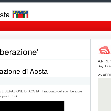
osta
iberazione’
A.N.P.I
Blog Ufficia
razione di Aosta
25 APRI
IBERAZIONE DI AOSTA. Il racconto del suo liberatore
oproduzioni.