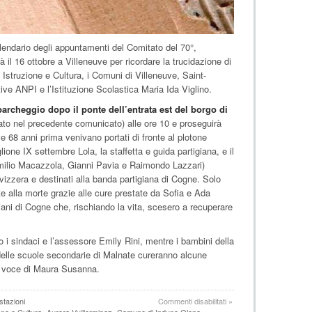
lendario degli appuntamenti del Comitato del 70°,
 il 16 ottobre a Villeneuve per ricordare la trucidazione di
 Istruzione e Cultura, i Comuni di Villeneuve, Saint-
ive ANPI e l’Istituzione Scolastica Maria Ida Viglino.
parcheggio dopo il ponte dell’entrata est del borgo di
ato nel precedente comunicato) alle ore 10 e proseguirà
ve 68 anni prima venivano portati di fronte al plotone
glione IX settembre Lola, la staffetta e guida partigiana, e il
Emilio Macazzola, Gianni Pavia e Raimondo Lazzari)
vizzera e destinati alla banda partigiana di Cogne. Solo
 alla morte grazie alle cure prestate da Sofia e Ada
giani di Cogne che, rischiando la vita, scesero a recuperare
i sindaci e l’assessore Emily Rini, mentre i bambini della
 delle scuole secondarie di Malnate cureranno alcune
la voce di Maura Susanna.
su
stazioni
Commenti disabilitati
»
“Lola
ne e Cultura
Aurora Vuillerminaz
Comune di Induno Olona