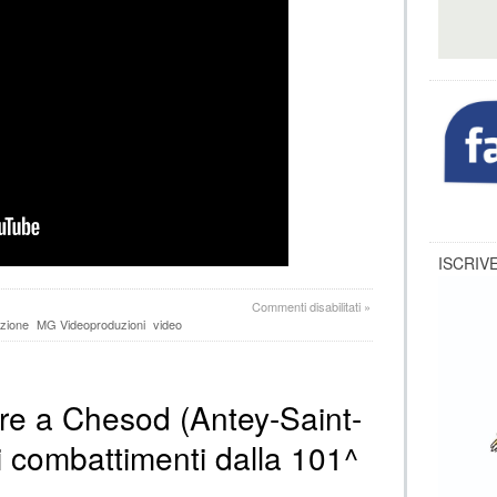
ISCRIVE
su
Commenti disabilitati
»
28
azione
MG Videoproduzioni
video
Aprile
|
La
Liberazione
re a Chesod (Antey-Saint-
di
Aosta
i combattimenti dalla 101^