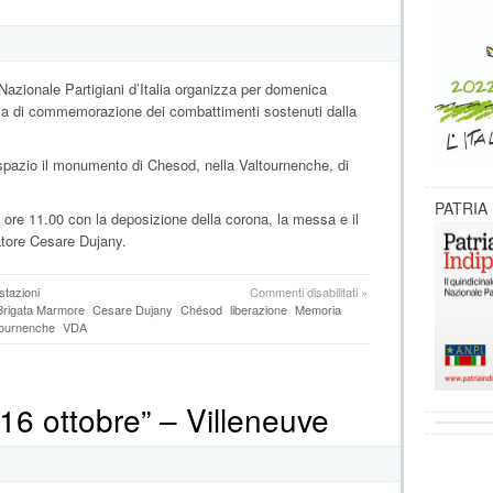
Nazionale Partigiani d’Italia organizza per domenica
ia di commemorazione dei combattimenti sostenuti dalla
spazio il monumento di Chesod, nella Valtournenche, di
PATRIA
ore 11.00 con la deposizione della corona, la messa e il
tore Cesare Dujany.
su
stazioni
Commenti disabilitati
»
Domenica
Brigata Marmore
Cesare Dujany
Chésod
liberazione
Memoria
26
tournenche
VDA
ottobre
a
Chesod
(Antey-
 16 ottobre” – Villeneuve
Saint-
André)
per
ricorda
i