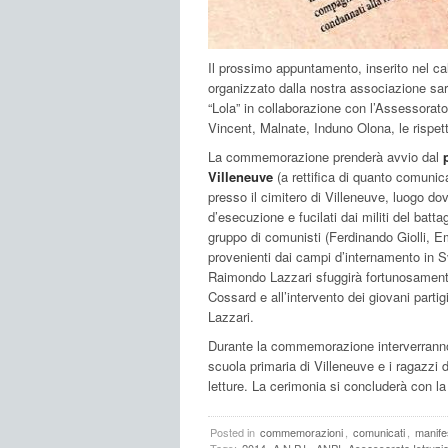
Il prossimo appuntamento, inserito nel ca
organizzato dalla nostra associazione sarà
“Lola” in collaborazione con l’Assessorato
Vincent, Malnate, Induno Olona, le rispett
La commemorazione prenderà avvio dal
Villeneuve
(a rettifica di quanto comunic
presso il cimitero di Villeneuve, luogo do
d’esecuzione e fucilati dai militi del batta
gruppo di comunisti (Ferdinando Giolli, 
provenienti dai campi d’internamento in S
Raimondo Lazzari sfuggirà fortunosamente
Cossard e all’intervento dei giovani parti
Lazzari.
Durante la commemorazione interverranno 
scuola primaria di Villeneuve e i ragazzi
letture. La cerimonia si concluderà con 
Posted in
commemorazioni
,
comunicati
,
manife
Tags:
2014
A.N.P.I.
ANPI
Assessorato Istruzio