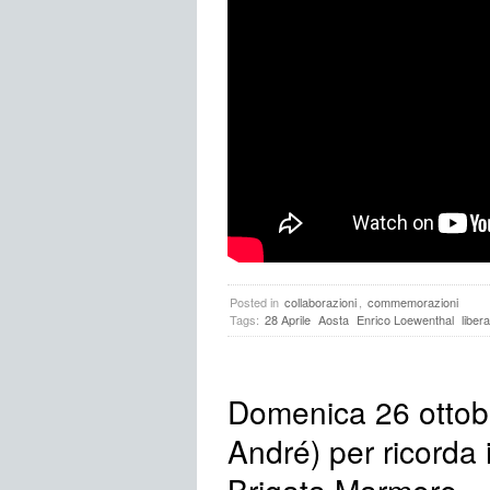
Posted in
collaborazioni
,
commemorazioni
Tags:
28 Aprile
Aosta
Enrico Loewenthal
liber
Domenica 26 ottob
André) per ricorda 
Brigata Marmore