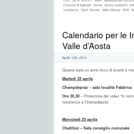
Comune di Malnate
donne
donne resistenti
Ist
resistenza
Saint-Vincent
Valle d'Aosta
VDA
Vi
Calendario per le In
Valle d’Aosta
Aprile 12th, 2014
Questo sarà un anno ricco di eventi e man
Martedì 22 aprile
Champdepraz – sala località Fabbrica
Ore 20,30
– Proiezione del video “In nome d
resistenza a Champdepraz
Mercoledì 23 aprile
Chatillon – Sala consiglio comunale